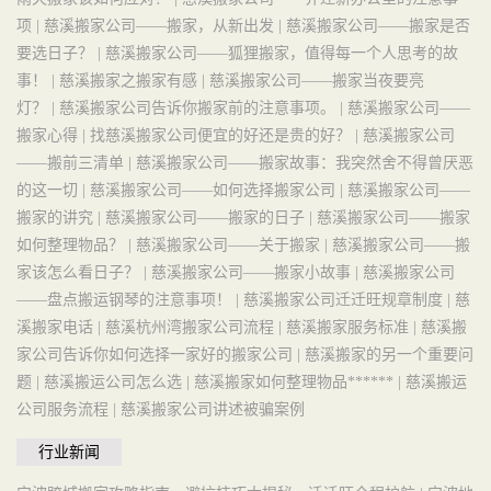
项 |
慈溪搬家公司——搬家，从新出发 |
慈溪搬家公司——搬家是否
要选日子？ |
慈溪搬家公司——狐狸搬家，值得每一个人思考的故
事！ |
慈溪搬家之搬家有感 |
慈溪搬家公司——搬家当夜要亮
灯？ |
慈溪搬家公司告诉你搬家前的注意事项。 |
慈溪搬家公司——
搬家心得 |
找慈溪搬家公司便宜的好还是贵的好？ |
慈溪搬家公司
——搬前三清单 |
慈溪搬家公司——搬家故事：我突然舍不得曾厌恶
的这一切 |
慈溪搬家公司——如何选择搬家公司 |
慈溪搬家公司——
搬家的讲究 |
慈溪搬家公司——搬家的日子 |
慈溪搬家公司——搬家
如何整理物品？ |
慈溪搬家公司——关于搬家 |
慈溪搬家公司——搬
家该怎么看日子？ |
慈溪搬家公司——搬家小故事 |
慈溪搬家公司
——盘点搬运钢琴的注意事项！ |
慈溪搬家公司迁迁旺规章制度 |
慈
溪搬家电话 |
慈溪杭州湾搬家公司流程 |
慈溪搬家服务标准 |
慈溪搬
家公司告诉你如何选择一家好的搬家公司 |
慈溪搬家的另一个重要问
题 |
慈溪搬运公司怎么选 |
慈溪搬家如何整理物品****** |
慈溪搬运
公司服务流程 |
慈溪搬家公司讲述被骗案例
行业新闻