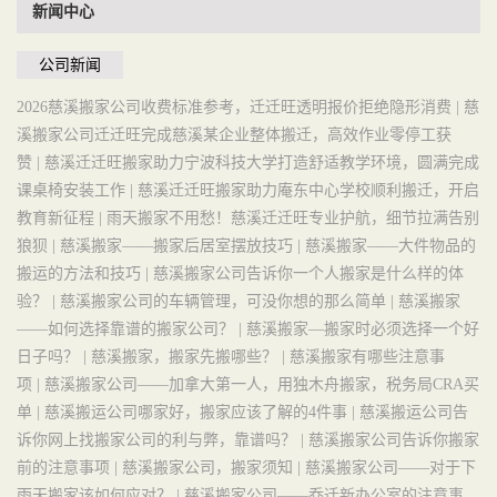
新闻中心
公司新闻
2026慈溪搬家公司收费标准参考，迁迁旺透明报价拒绝隐形消费 |
慈
溪搬家公司迁迁旺完成慈溪某企业整体搬迁，高效作业零停工获
赞 |
慈溪迁迁旺搬家助力宁波科技大学打造舒适教学环境，圆满完成
课桌椅安装工作 |
慈溪迁迁旺搬家助力庵东中心学校顺利搬迁，开启
教育新征程 |
雨天搬家不用愁！慈溪迁迁旺专业护航，细节拉满告别
狼狈 |
慈溪搬家——搬家后居室摆放技巧 |
慈溪搬家——大件物品的
搬运的方法和技巧 |
慈溪搬家公司告诉你一个人搬家是什么样的体
验？ |
慈溪搬家公司的车辆管理，可没你想的那么简单 |
慈溪搬家
——如何选择靠谱的搬家公司？ |
慈溪搬家—搬家时必须选择一个好
日子吗？ |
慈溪搬家，搬家先搬哪些？ |
慈溪搬家有哪些注意事
项 |
慈溪搬家公司——加拿大第一人，用独木舟搬家，税务局CRA买
单 |
慈溪搬运公司哪家好，搬家应该了解的4件事 |
慈溪搬运公司告
诉你网上找搬家公司的利与弊，靠谱吗？ |
慈溪搬家公司告诉你搬家
前的注意事项 |
慈溪搬家公司，搬家须知 |
慈溪搬家公司——对于下
雨天搬家该如何应对？ |
慈溪搬家公司——乔迁新办公室的注意事