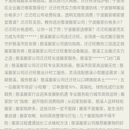
宁波跨城搬家攻略指南，避坑技巧大揭秘，迁迁旺全程护航 |
宁波地
区企业搬迁哪家靠得住？迁迁旺凭实力筑牢靠谱防线 |
宁波钢琴搬运
价格多少？迁迁旺公布收费标准，透明无隐形消费 |
宁波搬家哪家便
宜靠谱？迁迁旺支招，教你选对靠谱搬家公司 |
宁波搬家价格多少？
迁迁旺价格透明，让你一目了然 |
宁波搬家选哪家？迁迁旺搬家凭实
力成为市民****** |
慈溪搬家公司选迁迁旺，全场景一站式搬迁服务
守护慈溪市民安居 |
慈溪搬家公司避坑指南，迁迁旺教你三招选正规
搬家服务商 |
慈溪搬家公司迁迁旺重型设备搬运，慈溪工业搬迁实力
之选 |
慈溪搬家公司迁迁旺长途搬家服务，慈溪至******门对门直
达 |
慈溪搬家公司迁迁旺专业家具拆装，慈溪市民家具运输无忧 |
慈
溪搬家公司迁迁旺推出计时工服务，灵活适配慈溪小型搬运需求 |
深
耕慈溪，服务慈溪！慈溪搬家公司迁迁旺以口碑铸就本土****** |
五
一后搬家市场迎"小阳春"：订单激增30%，高端化、绿色化成行业新
趋势 |
慈溪搬家行业迎来发展新机遇 专业服务助力城市高效运转 |
搬
家防“坑”指南：避开隐形消费陷阱 |
从旧家到新家，慈溪人这样轻松
搬家 |
搬家陷阱多，这些坑你一定不能踩 |
搬家不是搬家，是生活的
重启键 |
搬家攻略：如何高效整理与打包 |
几个搬家陷阱不得不
防 |
搬家过程遭遇加价三点维权方法 |
慈溪搬家公司推荐搬重物的好