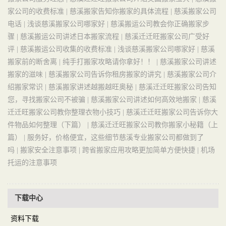
家公司的收费标准 |
慈溪搬家告知你搬家的具体流程 |
慈溪搬家公司
电话 |
浅谈慈溪搬家公司哪家好 |
慈溪搬运公司教会你正确搬家步
骤 |
慈溪搬运公司讲述日本搬家流程 |
慈溪迁迁旺搬家公司广受好
评 |
慈溪搬运公司收集的收费标准 |
浅谈慈溪搬家公司哪家好 |
慈溪
搬家前的断舍离 |
纯手打搬家攻略请你拿好！！ |
慈溪搬家公司讲述
搬家的滋味 |
慈溪搬家公司告诉你租房搬家的讲究 |
慈溪搬家公司介
绍搬家常识 |
慈溪搬家讲述越搬越旺奥秘 |
慈溪迁迁旺搬家公司告知
您，寻找搬家公司不被骗 |
慈溪搬家公司讲述如何高效地搬家 |
慈溪
迁迁旺搬家公司教你整理衣物小技巧 |
慈溪迁迁旺搬家公司告诉你大
件物品如何整理（下篇） |
慈溪迁迁旺搬家公司教你搬家小秘籍（上
篇） |
服务好，价格便宜，这些细节慈溪专业搬家公司都做到了
吗 |
搬家安全注意事项 |
跨省搬家应用攻略更加简单方便快捷 |
机场
托运的注意事项
下载中心
资料下载