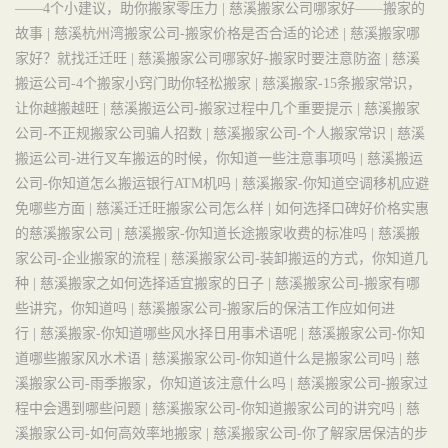
——4个小建议，助你搬家零压力 |
慈溪搬家公司哪家好——搬家的
故事 |
慈溪杭州湾搬家公司-搬家价格是否合适的论述 |
慈溪搬家哪
家好？就找迁迁旺 |
慈溪搬家公司哪家好-搬家时要注意防盗 |
慈溪
搬运公司-4个搬家小窍门助你轻松搬家 |
慈溪搬家-15条搬家常识，
让你越搬越旺 |
慈溪搬运公司-搬家过程中几个重要提示 |
慈溪搬家
公司-不正规搬家公司骗人招数 |
慈溪搬家公司-个人搬家常识 |
慈溪
搬运公司-进行叉车搬运的时候，你知道一些注意事项吗 |
慈溪搬运
公司-你知道怎么搬运银行ATM机吗 |
慈溪搬家-你知道空调移机应避
免哪些方面 |
慈溪迁迁旺搬家公司怎么样 |
如何选择口碑好价格实惠
的慈溪搬家公司 |
慈溪搬家-你知道长途搬家收费的标准吗 |
慈溪搬
家公司-企业搬家的流程 |
慈溪搬家公司-装卸搬运的方式，你知道几
种 |
慈溪搬家之如何选择适宜搬家的日子 |
慈溪搬家公司-搬家有哪
些讲究，你知道吗 |
慈溪搬家公司-搬家后的保洁工作应如何进
行 |
慈溪搬家-你知道哪些风水择日用事术语呢 |
慈溪搬家公司-你知
道哪些搬家风水术语 |
慈溪搬家公司-你知道什么是搬家公司吗 |
慈
溪搬家公司-雨季搬家，你知道该注意什么吗 |
慈溪搬家公司-搬家过
程中会遇到哪些问题 |
慈溪搬家公司-你知道搬家公司的讲究吗 |
慈
溪搬家公司-如何高效率地搬家 |
慈溪搬家公司-你了解家居保洁的步