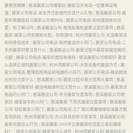
要擦亮眼睛 |
慈溪搬家公司哪家好-搬家当天电话一定要保证畅
通 |
搬家公司电话-亲友乔迁新居时应送什么礼物 |
慈溪搬家公司-搬
家时需要提前与搬家公司预约吗 |
搬家公司电话-如何摆放床的位
置，你了解过吗 |
慈溪搬运公司-使用起重机是要注意的事项 |
慈溪
搬家-搬家公司有哪些优势，你知道吗 |
杭州湾搬家公司-长途搬家该
如何降低成本 |
搬家公司电话-厨房搬运的小窍门 |
搬家公司电话-二
手房搬家时要注意什么 |
慈溪搬运公司-搬家过程中最容易被忽略的
问题 |
搬家公司电话-搬家的类型有哪些 |
慈溪搬家公司哪家好-要怎
么选择正规的搬家公司 |
杭州湾搬家公司-大型设备的搬运方式 |
搬
家公司电话-整理厨房用品和电器的小技巧 |
搬家公司电话-搬运梳妆
台时应注意什么 |
慈溪搬家公司-搬家过程中需注意两点事项 |
慈溪
搬家公司哪家好-搬运电脑桌时应注意什么 |
慈溪搬运公司-搬家清点
物品的小窍门 |
慈溪搬运公司-冬天搬家注意事项 |
慈溪搬家公司哪
家好-搬家装车的小窍门 |
慈溪搬家-下雨天搬家注意事项 |
慈溪搬家
公司-轻松搬家小窍门 |
搬家公司电话-工厂搬迁需要做哪些准备才能
变得高效 |
杭州湾搬家公司-办公家具拆卸注意事项 |
慈溪搬家公司-
搬家衣服怎么打包 |
慈溪搬家-2018年立春搬家好还是立春后搬家
好？ |
搬家公司电话-搬家有什么讲究 |
杭州湾搬家公司-搬家叫车怎