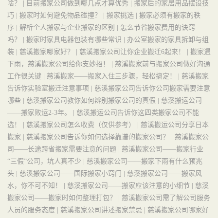
啥？ |
目前搬家公司做到哪几点才算优秀 |
搬家后的家居用品摆设技
巧 |
搬家时如何避免物品碰撞？ |
搬家挑选 |
搬家必须有搬家的秩
序 |
解析个人搬家与企业搬家的区别 |
怎么节省搬家费用的诀窍
吗？ |
搬家时家具电器包装有哪些常识 |
办公室搬家的家具拆卸与组
装 |
慈溪搬家哪家好？ |
慈溪搬家公司让你企业搬迁6起来！ |
搬家遇
下雨，慈溪搬家公司给你支妙招！ |
慈溪搬家前与搬家公司做好沟通
工作很关键 |
慈溪搬家——搬家入住三步骤，轻松搞定！ |
慈溪搬家
告诉你实验室搬迁注意事项 |
慈溪搬家公司告诉你公司搬家需要注意
哪些 |
慈溪搬家公司教你如何辨别搬家公司的真假 |
慈溪搬运公司
——搬家败运2-3年。 |
慈溪搬运公司告诉你这四类搬家公司不能
选！ |
慈溪搬家公司怎么收费（仅供参考） |
慈溪搬运公司分享日本
搬家 |
慈溪搬家公司告诉你如何选择靠谱的搬家公司？ |
慈溪搬家公
司——长途跨省搬家需要注意的问题 |
慈溪搬家公司——搬家行业
“三假”公司，坑人真不少 |
慈溪搬家公司——搬家下雨有什么预兆
头 |
慈溪搬家公司——国际搬家小窍门 |
慈溪搬家公司——搬家风
水，你不可不知！ |
慈溪搬家公司——搬家应该注意的小细节 |
慈溪
搬家公司——搬家时如何整理打包？ |
慈溪搬家公司需了解公司服务
人员的服务态度 |
慈溪搬家公司讲述搬家禁忌 |
慈溪搬家公司哪家好