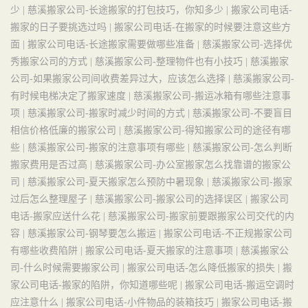
少 |
慈溪搬家公司-长途搬家的打包技巧，你知多少 |
搬家公司电话-
搬家的日子要挑选过吗 |
搬家公司电话-在搬家的时候要注意这些方
面 |
搬家公司电话-长途搬家需要做哪些准备 |
慈溪搬家公司-选择优
秀搬家公司的方式 |
慈溪搬家公司-整理物件也有小技巧 |
慈溪搬家
公司-如果搬家公司间收费差异过大，应该怎么选择 |
慈溪搬家公司-
有时候电梯决定了搬家速度 |
慈溪搬家公司-搬运冰箱有哪些注意事
项 |
慈溪搬家公司-搬家时减少时间的方式 |
慈溪搬家公司-不要盲目
相信价格低廉的搬家公司 |
慈溪搬家公司-得知搬家公司的途径有哪
些 |
慈溪搬家公司-搬家的注意事项有哪些 |
慈溪搬家公司-怎么判断
搬家费用是否过高 |
慈溪搬家公司-办公室搬家怎么找靠谱的搬家公
司 |
慈溪搬家公司-夏天搬家怎么预防中暑现象 |
慈溪搬家公司-搬家
过后怎么整理屋子 |
慈溪搬家公司-搬家公司的选择误区 |
搬家公司
电话-搬家应送什么花 |
慈溪搬家公司-搬家前要跟搬家公司交代的内
容 |
慈溪搬家公司-钢琴要怎么搬运 |
搬家公司电话-不正规搬家公司
有哪些收费陷阱 |
搬家公司电话-夏天搬家的注意事项 |
慈溪搬家公
司-什么时候需要搬家公司 |
搬家公司电话-怎么降低搬家的损失 |
搬
家公司电话-搬家的陷阱，你知道哪些呢 |
搬家公司电话-搬运空调时
应注意什么 |
搬家公司电话-小件物品的装箱技巧 |
搬家公司电话-搬