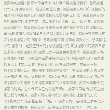
备要如何搬运 |
搬家公司电话-如何让客户再次选择我们 |
慈溪搬运
公司-在搬运钢琴时，应注意哪些方面 |
慈溪搬运公司-你知道报纸的
用途吗 |
慈溪搬运公司-搬家收费标准需知的三标准 |
慈溪搬运公司-
橱柜和墙壁的清洗方式，你知多少 |
慈溪搬运公司-如何防止正规搬
家公司加价 |
慈溪搬运公司-夏季搬家预防中暑的方式 |
慈溪搬家公
司-你知道怎么搬运钢琴与古董吗 |
搬家公司电话-搬家送哪些花比较
好 |
慈溪搬运公司的选择 |
慈溪搬运公司-灯具的清洗方式 |
慈溪搬运
公司-搬家时一定要签订合同 |
慈溪搬运公司-正规搬家公司要具备哪
些条件 |
慈溪搬运公司-搬家过程中要避免哪些事情 |
慈溪搬家公司-
在搬家的时候，有哪些物品需要特别注意的 |
慈溪搬家公司-搬家后
的保洁工作要怎么做 |
搬家公司电话-搬家过程中，物品装车技
巧 |
慈溪搬家公司-搬家需要注意哪些事项？ |
搬家公司电话-搬家中
容易忽略的问题，你知哪些 |
搬家公司电话-你知道搬家公司的优势
吗 |
搬家公司电话-你知道雨天搬家的注意事项吗 |
搬家公司电话-在
搬家的时候，怎么保证自己的财物不损失 |
搬家公司电话-报纸在搬
家过程有大用处 |
搬家公司电话-你们知道物件快速整理的方式
吗 |
搬家公司电话-物品装车的技巧 |
搬家公司电话-搬家过程中怎么
避免物件的损失 |
搬家公司电话-搬家后的打扫小技巧，你知多