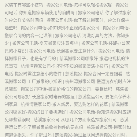
家装车有哪些小技巧 |
搬家公司电话-怎样可以轻松搬家呢 |
搬家公
司电话-你知道搬家车辆使用的陷阱吗 |
搬家公司电话-你了解过搬家
时应怎样节省时间吗 |
搬家公司电话-你了解过搬家时，应怎样保护
墙壁吗 |
搬家公司电话-如何辨别不正规的搬家公司 |
搬家公司电话-
搬家合同的内容一定详细 |
搬家公司电话-清洗灯具的方法，你知多
少 |
搬家公司电话-夏天搬家应注意哪些 |
搬家公司电话-装卸办公家
具的小常识 |
搬家公司电话-长途搬家要注意什么 |
搬家公司电话-选
择搬家日子，也是有学问的 |
慈溪搬家公司哪家好-搬运电视机的注
意事项 |
杭州湾搬家公司-你不得不知的搬家清洁小技巧 |
搬家公司
电话-搬家时需注意细小的物件 |
慈溪搬家-搬家合同一定要细看 |
慈
溪搬家公司-工厂搬家的小知识 |
杭州湾搬家公司-搬运洗衣机时应注
意哪些 |
搬家公司电话-搬家价格低的搬家公司，要相信吗 |
慈溪搬
家公司哪家好-长途搬家时电器的搬运 |
慈溪搬运公司-要怎么保养木
制家具 |
杭州湾搬家公司-搬入新居，要选购怎样的花草 |
慈溪搬家
公司哪家好-搬家的日子要挑选好 |
搬家公司电话-你知道搬家时应避
免哪些错误吗 |
慈溪搬家公司-从哪几个方面来选择搬家公司 |
慈溪
搬运公司-你了解搬家前收拾物件的要点吗 |
慈溪搬运公司-搬家时如
何避免损失，你了解过吗 |
慈溪搬家-通过互联网选择搬家公司时，