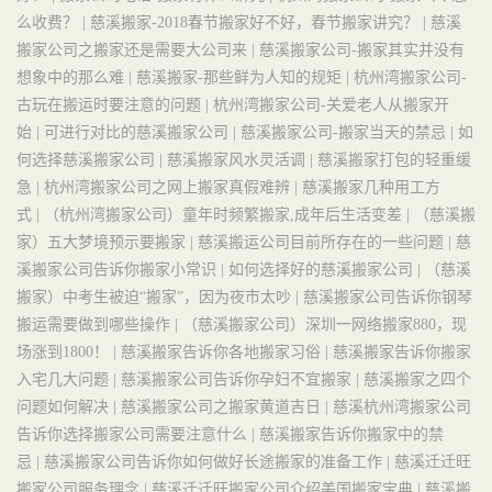
么收费？ |
慈溪搬家-2018春节搬家好不好，春节搬家讲究？ |
慈溪
搬家公司之搬家还是需要大公司来 |
慈溪搬家公司-搬家其实并没有
想象中的那么难 |
慈溪搬家-那些鲜为人知的规矩 |
杭州湾搬家公司-
古玩在搬运时要注意的问题 |
杭州湾搬家公司-关爱老人从搬家开
始 |
可进行对比的慈溪搬家公司 |
慈溪搬家公司-搬家当天的禁忌 |
如
何选择慈溪搬家公司 |
慈溪搬家风水灵活调 |
慈溪搬家打包的轻重缓
急 |
杭州湾搬家公司之网上搬家真假难辨 |
慈溪搬家几种用工方
式 |
（杭州湾搬家公司）童年时频繁搬家,成年后生活变差 |
（慈溪搬
家）五大梦境预示要搬家 |
慈溪搬运公司目前所存在的一些问题 |
慈
溪搬家公司告诉你搬家小常识 |
如何选择好的慈溪搬家公司 |
（慈溪
搬家）中考生被迫“搬家”，因为夜市太吵 |
慈溪搬家公司告诉你钢琴
搬运需要做到哪些操作 |
（慈溪搬家公司）深圳一网络搬家880，现
场涨到1800！ |
慈溪搬家告诉你各地搬家习俗 |
慈溪搬家告诉你搬家
入宅几大问题 |
慈溪搬家公司告诉你孕妇不宜搬家 |
慈溪搬家之四个
问题如何解决 |
慈溪搬家公司之搬家黄道吉日 |
慈溪杭州湾搬家公司
告诉你选择搬家公司需要注意什么 |
慈溪搬家告诉你搬家中的禁
忌 |
慈溪搬家公司告诉你如何做好长途搬家的准备工作 |
慈溪迁迁旺
搬家公司服务理念 |
慈溪迁迁旺搬家公司介绍美国搬家宝典 |
慈溪搬