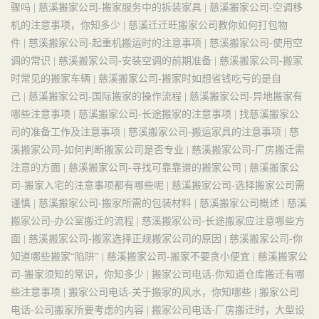
骤吗 |
慈溪搬家公司-搬家服务中的拆装家具 |
慈溪搬家公司-空调移
机的注意事项，你知多少 |
慈溪迁迁旺搬家公司教你如何打包物
件 |
慈溪搬家公司-起重机搬运时的注意事项 |
慈溪搬家公司-使用空
调的常识 |
慈溪搬家公司-安装空调的前期准备 |
慈溪搬家公司-搬家
时常见的搬家车辆 |
慈溪搬家公司-搬家时如想省钱吃亏的是自
己 |
慈溪搬家公司-国际搬家的操作流程 |
慈溪搬家公司-异地搬家有
哪些注意事项 |
慈溪搬家公司-长途搬家的注意事项 |
找慈溪搬家公
司的准备工作及注意事项 |
慈溪搬家公司-搬运家具的注意事项 |
慈
溪搬家公司-如何判断搬家公司是否专业 |
慈溪搬家公司-厂房搬迁需
注意的方面 |
慈溪搬家公司-寻找可靠靠谱的搬家公司 |
慈溪搬家公
司-搬家入宅的注意事项都有哪些呢 |
慈溪搬家公司-选择搬家公司需
谨慎 |
慈溪搬家公司-搬家所需的包装材料 |
慈溪搬家公司概述 |
慈溪
搬家公司-办公室搬迁的流程 |
慈溪搬家公司-长途搬家应注意哪些方
面 |
慈溪搬家公司-搬家选择正规搬家公司的原因 |
慈溪搬家公司-你
知道哪些搬家“陷阱” |
慈溪搬家公司-搬家不要贪小便宜 |
慈溪搬家公
司-搬家须知的常识，你知多少 |
搬家公司电话-你知道仓库搬迁有哪
些注意事项 |
搬家公司电话-关于搬家的风水，你知哪些 |
搬家公司
电话-公司搬家所要考虑的内容 |
搬家公司电话-厂房搬迁时，大型设