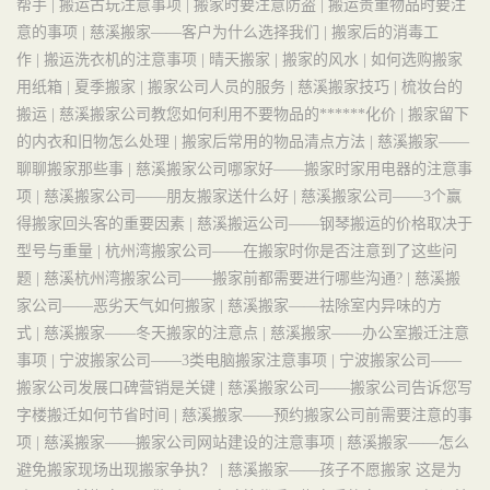
帮手 |
搬运古玩注意事项 |
搬家时要注意防盗 |
搬运贵重物品时要注
意的事项 |
慈溪搬家——客户为什么选择我们 |
搬家后的消毒工
作 |
搬运洗衣机的注意事项 |
晴天搬家 |
搬家的风水 |
如何选购搬家
用纸箱 |
夏季搬家 |
搬家公司人员的服务 |
慈溪搬家技巧 |
梳妆台的
搬运 |
慈溪搬家公司教您如何利用不要物品的******化价 |
搬家留下
的内衣和旧物怎么处理 |
搬家后常用的物品清点方法 |
慈溪搬家——
聊聊搬家那些事 |
慈溪搬家公司哪家好——搬家时家用电器的注意事
项 |
慈溪搬家公司——朋友搬家送什么好 |
慈溪搬家公司——3个赢
得搬家回头客的重要因素 |
慈溪搬运公司——钢琴搬运的价格取决于
型号与重量 |
杭州湾搬家公司——在搬家时你是否注意到了这些问
题 |
慈溪杭州湾搬家公司——搬家前都需要进行哪些沟通? |
慈溪搬
家公司——恶劣天气如何搬家 |
慈溪搬家——祛除室内异味的方
式 |
慈溪搬家——冬天搬家的注意点 |
慈溪搬家——办公室搬迁注意
事项 |
宁波搬家公司——3类电脑搬家注意事项 |
宁波搬家公司——
搬家公司发展口碑营销是关键 |
慈溪搬家公司——搬家公司告诉您写
字楼搬迁如何节省时间 |
慈溪搬家——预约搬家公司前需要注意的事
项 |
慈溪搬家——搬家公司网站建设的注意事项 |
慈溪搬家——怎么
避免搬家现场出现搬家争执？ |
慈溪搬家——孩子不愿搬家 这是为