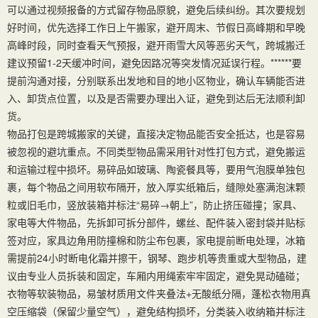
可以通过视频报备的方式留存物品原貌，避免后续纠纷。其次要规划
好时间，优先选择工作日上午搬家，避开周末、节假日高峰期和早晚
高峰时段，同时查看天气预报，避开雨雪大风等恶劣天气，跨城搬迁
建议预留1-2天缓冲时间，避免因路况等突发情况延误行程。******要
提前沟通对接，分别联系出发地和目的地小区物业，确认车辆能否进
入、卸货点位置，以及是否需要办理出入证，避免到达后无法顺利卸
货。
物品打包是跨城搬家的关键，直接决定物品能否安全抵达，也是容易
被忽视的避坑重点。不同类型物品需采用针对性打包方式，避免搬运
和运输过程中损坏。易碎品如玻璃、陶瓷餐具等，要用气泡膜单独包
裹，每个物品之间用软布隔开，放入厚实纸箱后，缝隙处塞满泡沫颗
粒或旧毛巾，竖放装箱并标注“易碎→朝上”，防止挤压碰撞；家具、
家电等大件物品，先拆卸可拆分部件，螺丝、配件装入密封袋并贴标
签对应，家具边角用防撞棉和防尘布包裹，家电提前断电处理，冰箱
需提前24小时断电化霜并擦干，钢琴、跑步机等贵重或大型物品，建
议由专业人员拆装和固定，车厢内用绳索牢牢固定，避免晃动磕碰；
衣物等软装物品，易皱材质用文件夹叠法+无酸纸分隔，蓬松衣物用真
空压缩袋（保留少量空气），避免结构损坏，分类装入收纳箱并标注