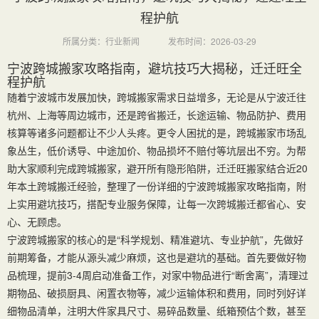
程护航
所属分类：行业新闻
发布时间：2026-03-29
宁波跨城搬家攻略指南，避坑技巧大揭秘，迁迁旺全
程护航
随着宁波城市发展加快，跨城搬家需求日益增多，无论是从宁波迁往
杭州、上海等周边城市，还是跨省搬迁，长途运输、物品防护、费用
核算等诸多问题都让不少人头疼。更令人困扰的是，跨城搬家市场乱
象丛生，低价诱导、中途加价、物品损坏不赔付等坑层出不穷。为帮
助大家顺利完成跨城搬家，避开所有隐形陷阱，迁迁旺搬家结合近20
年本土跨城搬迁经验，整理了一份详细的宁波跨城搬家攻略指南，附
上实用避坑技巧，搭配专业服务保障，让每一次跨城搬迁都省心、安
心、无顾虑。
宁波跨城搬家的核心的是“科学规划、精准避坑、专业护航”，先做好
前期筹备，才能从源头减少麻烦，这也是避坑的基础。首先要做好物
品梳理，提前3-4周启动准备工作，对家中物品进行“断舍离”，清理过
期物品、破损厨具、闲置衣物等，减少运输体积和费用，同时列好详
细物品清单，注明大件家具尺寸、易碎品数量、纸箱预估个数，甚至