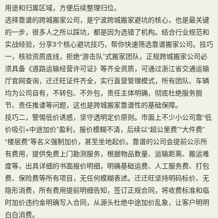
用途和归属区域，方便后续整理归位。
选择靠谱的跨城搬家公司，是宁波跨城搬家避坑的核心，也是最关键
的一步，很多人之所以踩坑，都是因为选错了机构。结合行业规范和
实战经验，分享3个核心避坑技巧，帮你快速筛选靠谱搬家公司。技巧
一，核验资质底线，拒绝“游击队”式搬家团队，正规跨城搬家公司必
须具备《道路运输经营许可证》等齐全资质，可通过浙江省交通运输
厅官网查询，迁迁旺证件齐全，实行直营管理模式，所有团队、车辆
均为公司自有，不转包、不外包，责任主体明确，彻底杜绝服务脱
节、责任推诿等问题，这也是跨城搬家靠谱性的基础保障。
技巧二，警惕低价诱惑，坚守透明定价原则。市面上不少小公司靠“低
价吸引+中途加价”盈利，报价模糊不清，后续以“超公里费”“大件费”
“楼层费”等名义强制加价，甚至坐地起价。靠谱的公司会提前公示所
有费用，提供免费上门勘测服务，根据物品数量、运输距离、搬运难
度等，出具详细的书面报价明细，明确基础运费、人工服务费、打包
费、保险费等所有项目，无任何模糊表述。迁迁旺坚持明码标价、无
隐形消费，所有费用提前明细告知，签订正规合同，将收费标准和临
时加价违约金明确写入合同，从源头杜绝中途加价乱象，让客户明明
白白消费。