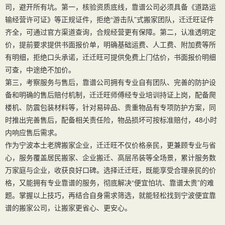
司，避开所有坑。第一，核验资质底线，靠谱公司必须具备《道路运
输经营许可证》等正规证件，拒绝“游击队”式搬家团队，迁迁旺证件
齐全，可通过官方渠道查询，合规经营更有保障。第二，认准透明定
价，提前要求提供书面报价单，明确基础运费、人工费、附加费等所
有明细，拒绝口头承诺，迁迁旺可提供免费上门估价，书面报价明细
可查，中途绝不加价。
第三，考察服务与售后，靠谱公司拥有专业自有团队、完善的防护设
备和明确的售后赔付机制，迁迁旺师傅经专业培训持证上岗，配备爬
楼机、防震包装材料等，针对易碎品、贵重物品有专项防护方案，同
时推出完善售后，配备相关责任险，物品损坏可按标准赔付，48小时
内响应售后需求。
作为宁波本土老牌搬家企业，迁迁旺不仅价格亲民，更兼顾专业与省
心，服务覆盖居民搬家、企业搬迁、高层吊装等全场景，累计服务数
万家庭与企业，收获良好口碑。选择迁迁旺，既能享受合理亲民的价
格，又能拥有专业靠谱的服务，彻底解决“便宜怕坑、靠谱太贵”的难
题。掌握以上技巧，再结合自身需求筛选，就能轻松找到宁波便宜靠
谱的搬家公司，让搬家更省心、更安心。