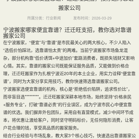
搬家公司
所属分类：行业新闻
发布时间：2026-03-29
宁波搬家哪家便宜靠谱？迁迁旺支招，教你选对靠谱
搬家公司
在宁波搬家，“便宜”与“靠谱”是市民最关心的两大核心，不少人陷入
“选低价怕踩坑，选靠谱怕太贵”的两难。当前宁波搬家市场鱼龙混
杂，部分机构靠“低价诱饵+中途加价”套路消费者，既损失钱财又影响
心情。其实，靠谱的搬家公司既能保证服务品质，又能做到价格合
理，迁迁旺搬家作为扎根宁波近20年的本土企业，用实力诠释“便宜靠
谱”，同时为大家分享实用技巧，教你快速筛选靠谱搬家公司。
宁波搬家选便宜靠谱的机构，核心是“拒绝低价陷阱，追求性价比”，
而非盲目选*********。迁迁旺搬家深耕本地市场，始终坚持“价格亲民
+服务专业”，打破“靠谱必贵”的行业误区，成为宁波市民心中便宜靠
谱的优选。我们摒弃外包团队，采用自有直营模式，减少中间环节成
本，将优惠让渡给客户，同时坚守明码标价，无任何隐形消费，让客
户花合理的钱，享受高品质的搬家服务。
结合行业经验与市场乱象，教大家3个核心技巧，快速选出靠谱搬家公