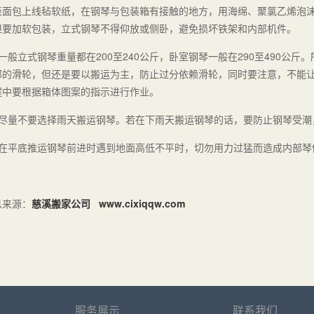
表面包上线毡软纸，在钢琴与包装箱有接触的地方，用海绵、聚氯乙烯泡
但要加软包装，立式钢琴不得仰放或侧卧，避免损坏铁架和内部机件。
、一般立式钢琴重量都在200至240公斤，卧室钢琴一般在290至490公
部的滑轮，但还是要以搬运为主，防止过分依赖滑轮，同时要注意，不能
程中要根据箱体图案的指示进行作业。
、尽量不要选择雨天搬运钢琴。若在下雨天搬运钢琴的话，要防止钢琴受潮
、在平底推运钢琴前进时遇到地面高低不平时，切勿用力过猛而造成内部琴
息来源：
慈溪搬家公司
www.cixiqqw.com
服务展示
联系我们