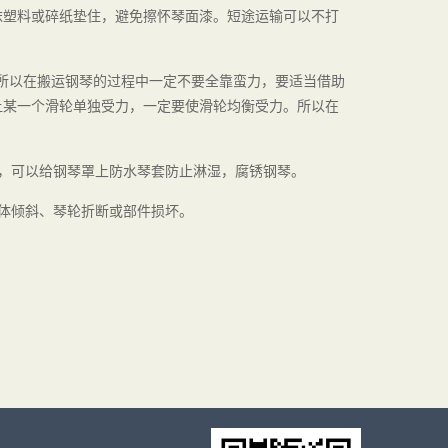
沫塑料或碎纸垫住，避免擦怀琴面漆。短途运输可以不打
斤。所以在搬运钢琴的过程中一定不要全靠蛮力，要适当借助
让某一个滑轮单独受力，一定要使滑轮均衡受力。所以在
，可以给钢琴罩上防水琴套防止淋湿，腐锈钢琴。
体倾斜、琴轮折断或部件损坏。