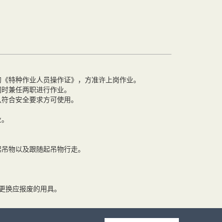
《特种作业人员操作证》，方准许上岗作业。
时兼任两职进行作业。
符合安全要求方可使用。
业。
起吊物以及跟随起吊物行走。
更换应报废的用具。