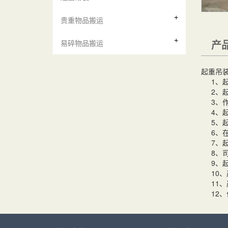
贵重物品搬运
产
易碎物品搬运
起重吊
1、起
2、起
3、作
4、起
5、起
6、在
7、起
8、司
9、起
10、
11、
12、