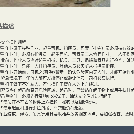
品描述
装安全操作规程
重作业属于特种作业，起重司机、指挥员、司索（挂钩）员必须持有效的
重作业时，必须有指挥员、起重司机、司索员三人协同作业，一人不得同
业前，作业人员应对起重机械，机具、工具、吊绳和索具进行检查，确认
重作业时，只能一人任指挥员，其他人员必须听从指挥员指挥。
重作业开始前，司机必须鸣铃警示，确认危险区内无人时，才能开始作
紧急情况下，任何人都可发出停止或避让信号，司机必须执行。
重机吊臂下不准站人，严禁操作吊臂在人的上方经过。
索员应在起吊前离开危险区域，起吊时，严禁站在起吊物上或用手扶住
吊重物时，必须先行离地0.5米试吊，确认安全后才进行起吊。
严禁站在不牢固的物件上方挂钩、松钩以及捆绑物件。
严禁用起重机进行歪拉斜吊，严禁超负荷起吊。
作业结束，绳索、吊具等用具要收拾并放置规定地点，要加强检查，及时