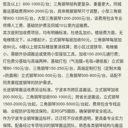
型及以上）600-1000元/台；三角钢琴结构更复杂、重量更大，同城
搬运基础费用900-2000元/台，具体根据钢琴尺寸调整，小型三角钢
琴900-1200元/台，大型三角钢琴1200-2000元/台，该费用包含专业
师傅人工费、基础防护费及同城10公里内运输费。
其次是附加收费项目，均有明确标准，杜绝乱加价。楼层费方面，无
电梯情况下，从2楼起计，立式钢琴每层加收50元，三角钢琴每层加
收80元，6楼以上按实际楼层累进核算；若小区过道狭窄、电梯偏
小，需额外协调搬运或使用小型接驳工具，加收100-200元通行费；
打包费分基础与高端两种，基础打包（气泡膜+毛毯+硬纸板）立式钢
琴80-150元/台、三角钢琴150-250元/台，高端定制打包（定制木箱
+防震棉）立式钢琴300-500元/台、三角钢琴500-800元/台，适配不
同贵重程度钢琴的防护需求。
长途钢琴搬运收费另设标准，宁波本市跨区县搬运，立式钢琴加收
200-500元，三角钢琴加收500-1000元；跨省长途搬运，立式钢琴
1500-2000元/台起，三角钢琴3000-5000元/台起，费用包含专线运
输、全程防护及物流保险，实时GPS跟踪，确保钢琴安全抵达。
作为宁波专业钢琴搬运标杆，迁迁旺不仅收费透明，更具备专业实力
保障。配备经过专项培训的钢琴搬运团队，熟悉各类钢琴结构与搬运