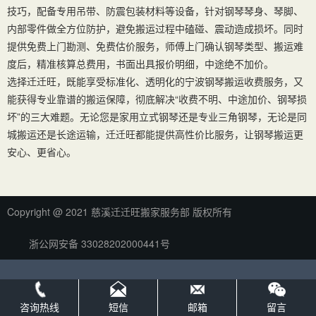
技巧，配备专用吊带、防震包装材料等设备，针对钢琴琴身、琴脚、
内部零件做全方位防护，避免搬运过程中磕碰、震动造成损坏。同时
提供免费上门勘测、免费估价服务，师傅上门确认钢琴类型、搬运难
度后，精准核算总费用，书面出具报价明细，中途绝不加价。
选择迁迁旺，既能享受标准化、透明化的宁波钢琴搬运收费服务，又
能获得专业靠谱的搬运保障，彻底解决“收费不明、中途加价、钢琴损
坏”的三大难题。无论您是家用立式钢琴还是专业三角钢琴，无论是同
城搬运还是长途运输，迁迁旺都能提供高性价比服务，让钢琴搬运更
安心、更省心。
Copyright @ 2021 慈溪迁迁旺搬家服务部 版权所有
浙公网安备 33028202000441号
咨询热线
短信
邮箱
留言