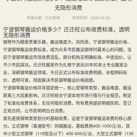
无隐形消费
所属分类：行业新闻
发布时间：2026-03-29
宁波钢琴搬运价格多少？迁迁旺公布收费标准，透明
无隐形消费
钢琴作为精密贵重乐器，搬运难度大、风险高，宁波钢琴搬运价格、
宁波钢琴搬运收费标准，成为众多市民搬运钢琴时最关心的问题。当
前宁波钢琴搬运市场收费混乱，部分机构无明确标准、中途加价，让
不少市民踩坑。迁迁旺搬家作为扎根宁波近20年的本土专业搬家企
业，深耕钢琴搬运领域，今日正式公布标准收费明细，全程明码标
价、透明可查，彻底解决市民钢琴搬运价格困惑。
宁波钢琴搬运价格并非固定统一，核心受钢琴类型、搬运难度、搬运
距离三大因素影响，迁迁旺结合宁波本地市场行情与行业规范，制定
了标准化收费体系，无任何隐形消费，所有费用提前明细告知，签订
正规合同，让市民明明白白消费。
首先是按钢琴类型划分的基础收费，这是宁波钢琴搬运收费的核心部
分。立式钢琴（普通型号）同城搬运，基础费用400-1000元/台，其
中小型立式钢琴（118型及以下）400-600元/台，大型立式钢琴（130