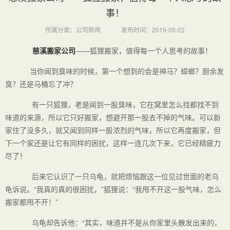
事！
所属分类：公司新闻
发布时间：2019-05-22
慈溪搬家公司
——狐狸搬家，值得每一个人思考的故事！
当你闻到臭味的时候，第一个想到的会是神马？蟑螂？厨余发
臭？还是马桶忘了冲？
有一只狐狸，老是闻到一股臭味，它在窝里怎么找都找不到
味道的来源，所以它只好搬家，想避开那一股去不掉的气味。可以新
家住了没多久，就又闻到同样一股浓烈的气味，所以它再度搬家，但
下一个家还是让它有同样的困扰，这样一连几次下来，它已经精疲力
尽了！
后来它认识了一只乌龟，就把烦恼跟这一位见过世面的老乌
龟诉说。“我真的真的很困扰，”狐狸说：“我甩不开这一股气味，怎么
搬家都甩不开！”
乌龟却告诉他：“其实，味道并不是从你家里头散发出来的，