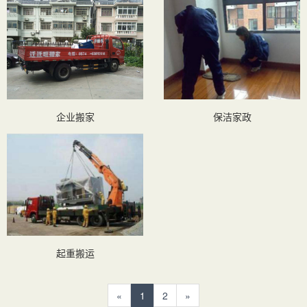
企业搬家
保洁家政
起重搬运
«
1
2
»