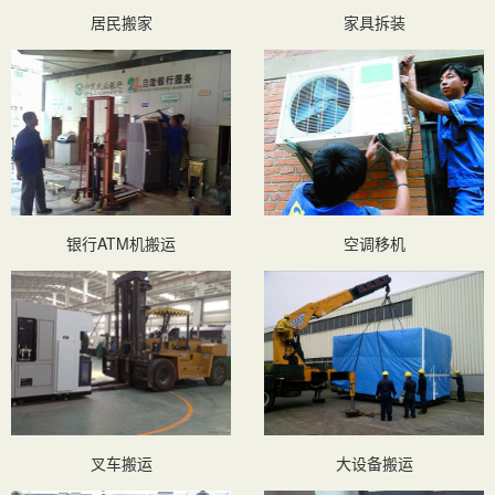
居民搬家
家具拆装
银行ATM机搬运
空调移机
叉车搬运
大设备搬运